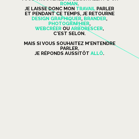
ROMAN
.
JE LAISSE DONC MON
TRAVAIL
PARLER
ET PENDANT CE TEMPS, JE RETOURNE
DESIGN GRAPHIQUER
,
BRANDER
,
PHOTOGRAPHIER
,
WEBCRÉER
OU
ARBORESCER
,
C'EST SELON.
MAIS SI VOUS SOUHAITEZ M'ENTENDRE
PARLER,
JE RÉPONDS AUSSITÔT
ALLÔ
.